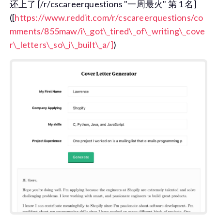
还上了 [/r/cscareerquestions "一周最火" 第 1 名]
([
https://www.reddit.com/r/cscareerquestions/co
mments/855maw/i\_got\_tired\_of\_writing\_cove
r\_letters\_so\_i\_built\_a/]
)